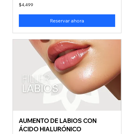
4,499
$4,499
pesos
mexicanos
Reservar ahora
AUMENTO DE LABIOS CON
ÁCIDO HIALURÓNICO