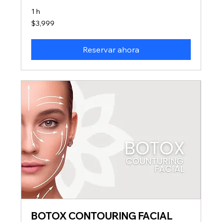
1 h
3,999
$3,999
pesos
mexicanos
Reservar ahora
BOTOX CONTOURING FACIAL