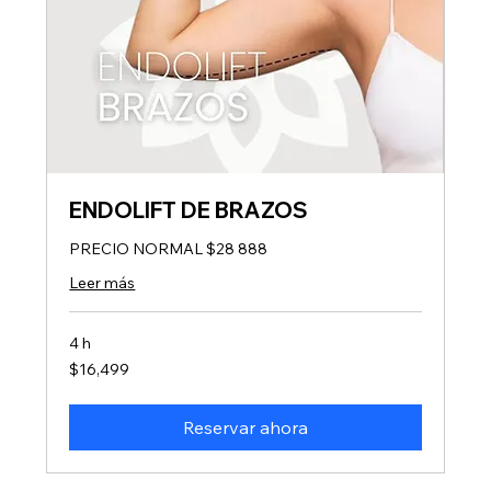
ENDOLIFT DE BRAZOS
PRECIO NORMAL $28 888
Leer más
4 h
16,499
$16,499
pesos
mexicanos
Reservar ahora