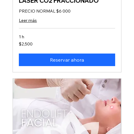
LÁSER CO2 FRACCIONADO
PRECIO NORMAL $6 000
Leer más
1 h
2,500
$2,500
pesos
mexicanos
Reservar ahora