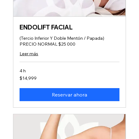
ENDOLIFT FACIAL
(Tercio Inferior Y Doble Mentón / Papada)
PRECIO NORMAL $25 000
Leer más
4 h
14,999
$14,999
pesos
mexicanos
Reservar ahora