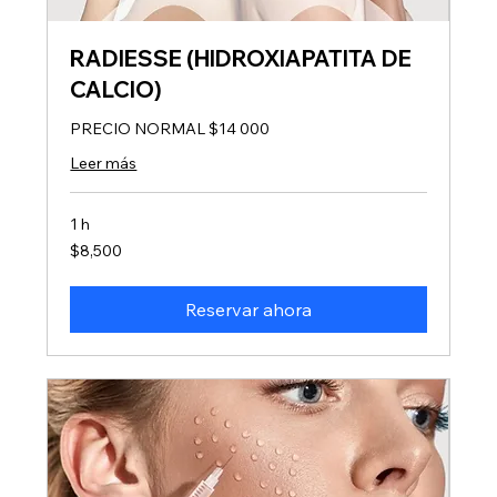
RADIESSE (HIDROXIAPATITA DE
CALCIO)
PRECIO NORMAL $14 000
Leer más
1 h
8,500
$8,500
pesos
mexicanos
Reservar ahora