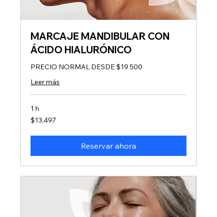
MARCAJE MANDIBULAR CON
ÁCIDO HIALURÓNICO
PRECIO NORMAL DESDE $19 500
Leer más
1 h
13,497
$13,497
pesos
mexicanos
Reservar ahora