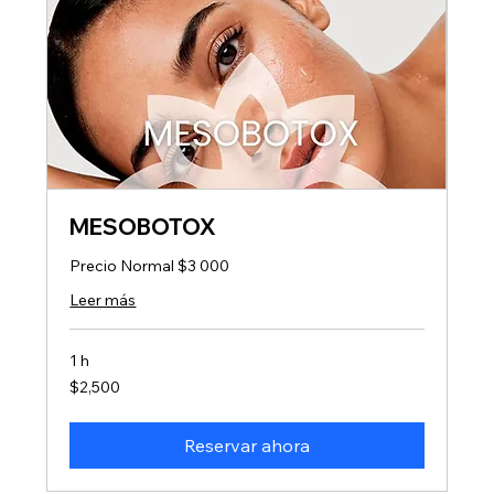
MESOBOTOX
Precio Normal $3 000
Leer más
1 h
2,500
$2,500
pesos
mexicanos
Reservar ahora