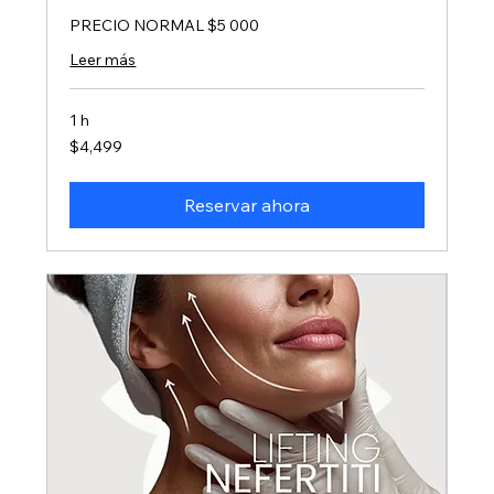
PRECIO NORMAL $5 000
Leer más
1 h
4,499
$4,499
pesos
mexicanos
Reservar ahora