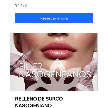
4,499
$4,499
pesos
mexicanos
Reservar ahora
RELLENO DE SURCO
NASOGENIANO