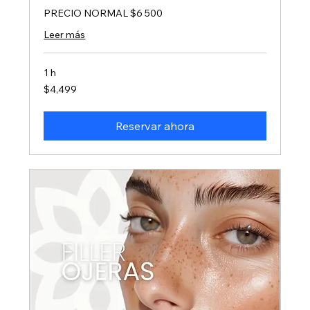
PRECIO NORMAL $6 500
Leer más
1 h
4,499
$4,499
pesos
mexicanos
Reservar ahora