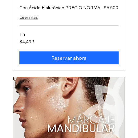
Con Ácido Hialurónico PRECIO NORMAL $6 500
Leer más
1 h
4,499
$4,499
pesos
mexicanos
Reservar ahora