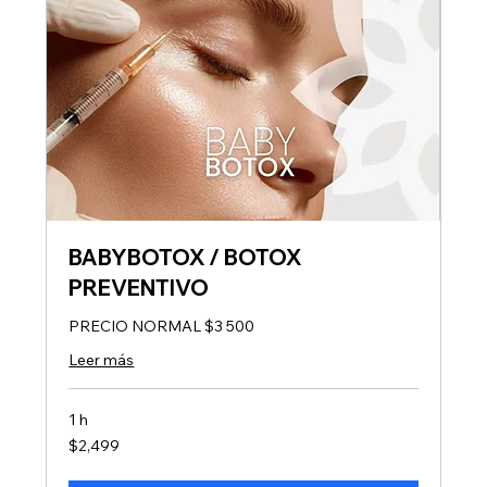
BABYBOTOX / BOTOX
PREVENTIVO
PRECIO NORMAL $3 500
Leer más
1 h
2,499
$2,499
pesos
mexicanos