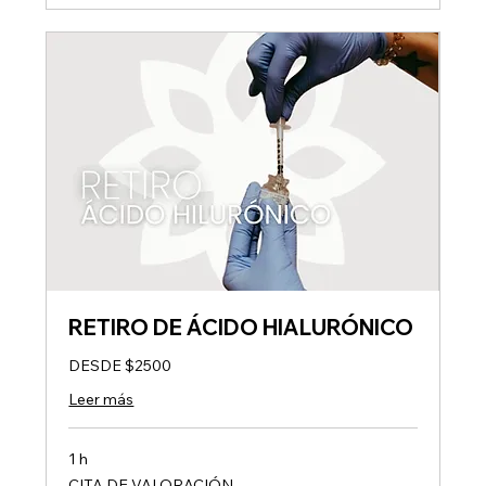
RETIRO DE ÁCIDO HIALURÓNICO
DESDE $2500
Leer más
1 h
CITA
CITA DE VALORACIÓN