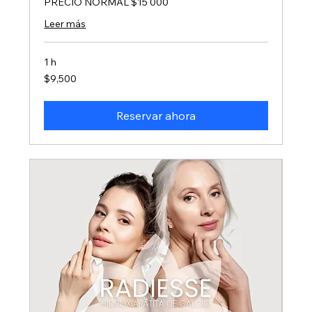
PRECIO NORMAL $15 000
Leer más
1 h
9,500
$9,500
pesos
mexicanos
Reservar ahora