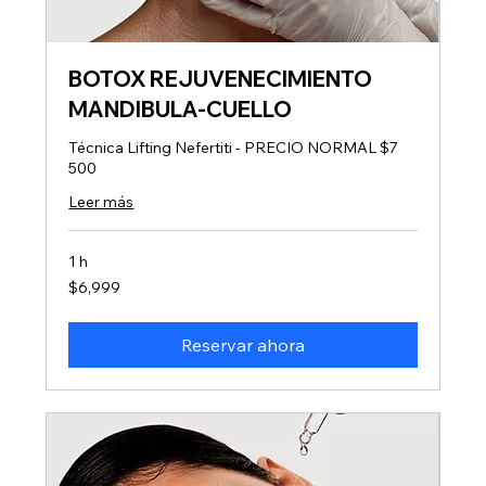
BOTOX REJUVENECIMIENTO
MANDIBULA-CUELLO
Técnica Lifting Nefertiti - PRECIO NORMAL $7
500
Leer más
1 h
6,999
$6,999
pesos
mexicanos
Reservar ahora