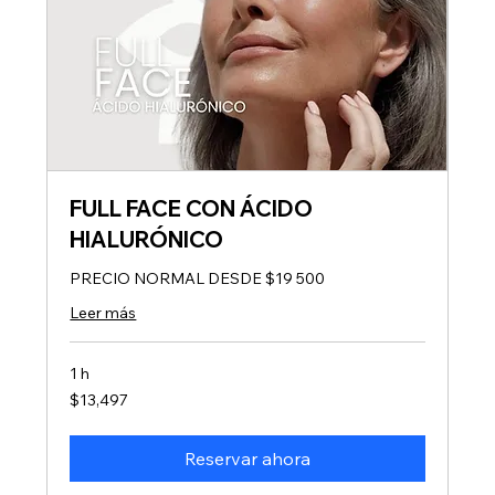
FULL FACE CON ÁCIDO
HIALURÓNICO
PRECIO NORMAL DESDE $19 500
Leer más
1 h
13,497
$13,497
pesos
mexicanos
Reservar ahora