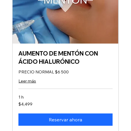
AUMENTO DE MENTÓN CON
ÁCIDO HIALURÓNICO
PRECIO NORMAL $6 500
Leer más
1 h
4,499
$4,499
pesos
mexicanos
Reservar ahora