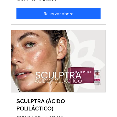
DE
VALORACIÓN
Reservar ahora
SCULPTRA (ÁCIDO
POLILÁCTICO)