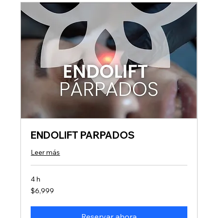
ENDOLIFT PARPADOS
Leer más
4 h
6,999
$6,999
pesos
mexicanos
Reservar ahora