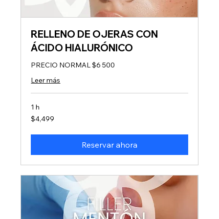
RELLENO DE OJERAS CON
ÁCIDO HIALURÓNICO
PRECIO NORMAL $6 500
Leer más
1 h
4,499
$4,499
pesos
mexicanos
Reservar ahora