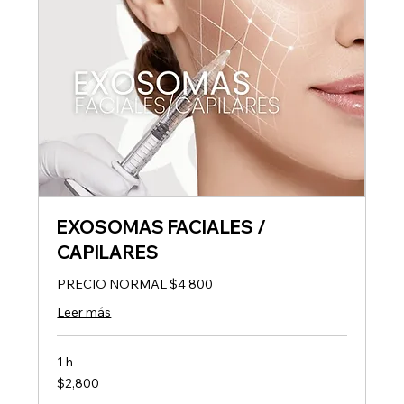
EXOSOMAS FACIALES /
CAPILARES
PRECIO NORMAL $4 800
Leer más
1 h
2,800
$2,800
pesos
mexicanos