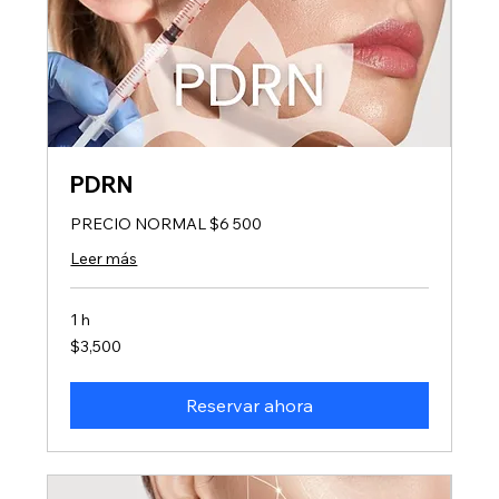
PDRN
PRECIO NORMAL $6 500
Leer más
1 h
3,500
$3,500
pesos
mexicanos
Reservar ahora