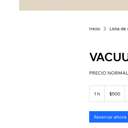
Inicio
Lista de 
VACU
PRECIO NORMAL
500
pesos
1 h
1
$500
mexicanos
Reservar ahora