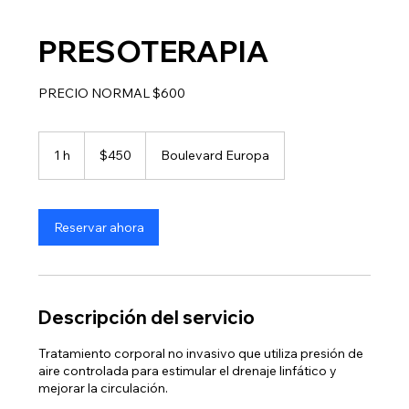
PRESOTERAPIA
PRECIO NORMAL $600
450
pesos
1 h
1
$450
Boulevard Europa
mexicanos
Reservar ahora
Descripción del servicio
Tratamiento corporal no invasivo que utiliza presión de
aire controlada para estimular el drenaje linfático y
mejorar la circulación.