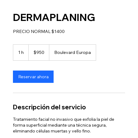
DERMAPLANING
PRECIO NORMAL $1400
950
pesos
1 h
1
$950
Boulevard Europa
mexicanos
Reservar ahora
Descripción del servicio
Tratamiento facial no invasivo que exfolia la piel de
forma superficial mediante una técnica segura,
eliminando células muertas y vello fino.