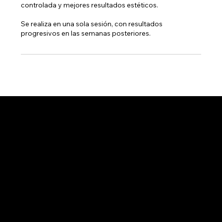
controlada y mejores resultados estéticos.
Se realiza en una sola sesión, con resultados
progresivos en las semanas posteriores.
Info
Lunes a Viernes: 10am - 9pm
Sábados: 10am - 4pm​
Blvd. Europa 326, marquesa animas, 91190 Xalapa-Enríquez, Ver.