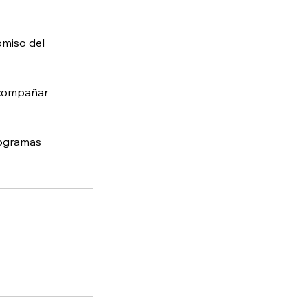
omiso del
acompañar
rogramas