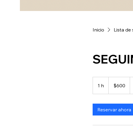
Inicio
Lista de 
SEGUI
600
pesos
1 h
1
$600
mexicanos
Reservar ahora