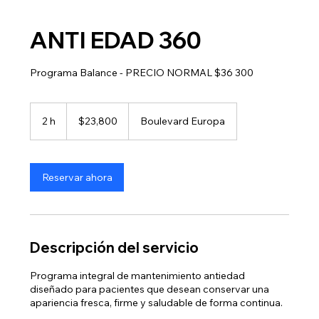
ANTI EDAD 360
Programa Balance - PRECIO NORMAL $36 300
23,800
pesos
2 h
2
$23,800
Boulevard Europa
mexicanos
h
Reservar ahora
Descripción del servicio
Programa integral de mantenimiento antiedad
diseñado para pacientes que desean conservar una
apariencia fresca, firme y saludable de forma continua.