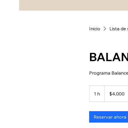
Inicio
Lista de 
BALAN
Programa Balanc
4,000
pesos
1 h
1
$4,000
mexicanos
Reservar ahora