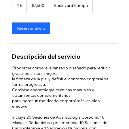
pesos
1 h
1
$7,500
Boulevard Europa
mexicanos
Reservar ahora
Descripción del servicio
Programa corporal avanzado diseñado para reducir
grasa localizada, mejorar
la firmeza de la piel y definir el contorno corporal de
forma progresiva.
Combina aparatología, técnicas manuales y
tratamientos complementarios
para lograr un moldeado corporal más visible y
efectivo.
Incluye 20 Sesiones de Aparatología Corporal, 10
Masajes Reductivos / presoterapia, 10 Sesiones de
Carboxiterapia y 1 Valoración Nutricional con