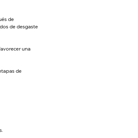
ués de
iodos de desgaste
 favorecer una
 etapas de
s.