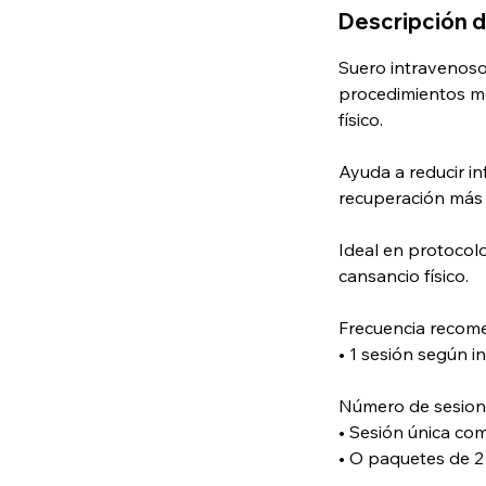
Descripción d
Suero intravenoso
procedimientos mé
físico.
Ayuda a reducir in
recuperación más r
Ideal en protocol
cansancio físico.
Frecuencia recom
• 1 sesión según i
Número de sesion
• Sesión única co
• O paquetes de 2