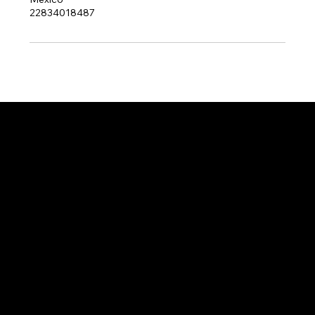
22834018487
Info
Lunes a Viernes: 10am - 9pm
Sábados: 10am - 4pm​
Blvd. Europa 326, marquesa animas, 91190 Xalapa-Enríquez, Ver.