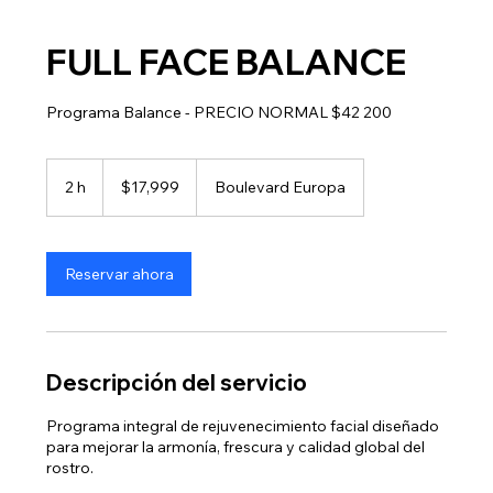
FULL FACE BALANCE
Programa Balance - PRECIO NORMAL $42 200
17,999
pesos
2 h
2
$17,999
Boulevard Europa
mexicanos
h
Reservar ahora
Descripción del servicio
Programa integral de rejuvenecimiento facial diseñado
para mejorar la armonía, frescura y calidad global del
rostro.