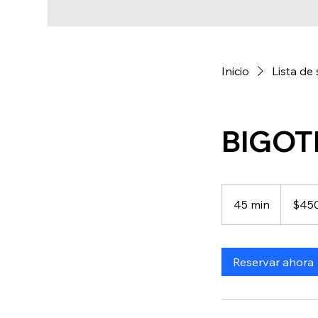
Inicio
Lista de 
BIGO
450
pesos
45 min
4
$45
mexicanos
5
m
Reservar ahora
i
n