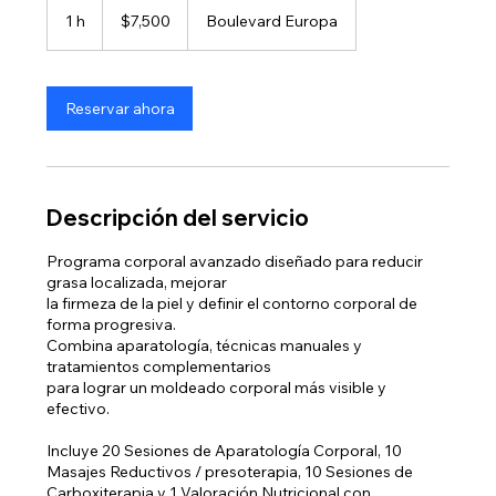
pesos
1 h
1
$7,500
Boulevard Europa
mexicanos
Reservar ahora
Descripción del servicio
Programa corporal avanzado diseñado para reducir
grasa localizada, mejorar
la firmeza de la piel y definir el contorno corporal de
forma progresiva.
Combina aparatología, técnicas manuales y
tratamientos complementarios
para lograr un moldeado corporal más visible y
efectivo.
Incluye 20 Sesiones de Aparatología Corporal, 10
Masajes Reductivos / presoterapia, 10 Sesiones de
Carboxiterapia y 1 Valoración Nutricional con